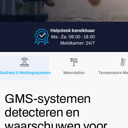
Helpdesk bereikbaar
Ma - Za: 08:00 - 18:00
Meldkamer: 24/7
Gladheid & Meldingssysteem
Weerstation
Temperature M
GMS-systemen
detecteren en
waarschuwen voor